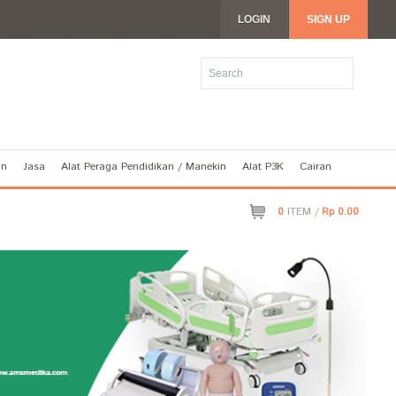
LOGIN
SIGN UP
an
Jasa
Alat Peraga Pendidikan / Manekin
Alat P3K
Cairan
0
ITEM /
Rp 0.00