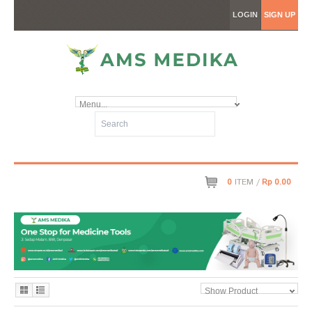
LOGIN
SIGN UP
Menu...
0
ITEM /
Rp 0.00
Show Product