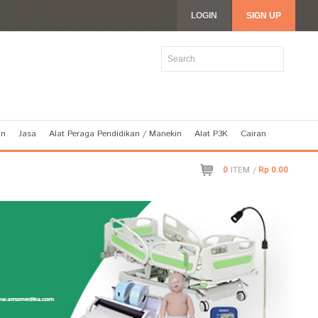
LOGIN
SIGN UP
an
Jasa
Alat Peraga Pendidikan / Manekin
Alat P3K
Cairan
0
ITEM /
Rp 0.00