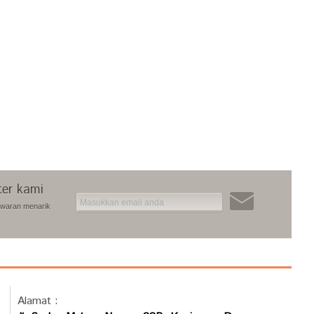
ter kami
awaran menarik
Alamat :