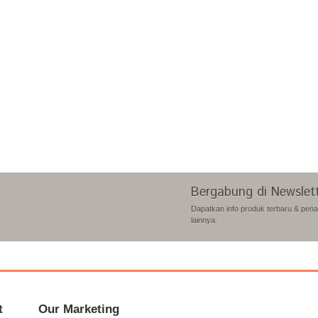
Bergabung di Newslet
Dapatkan info produk terbaru & pen
lainnya.
t
Our Marketing