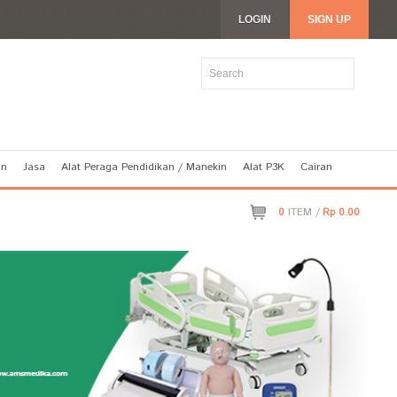
LOGIN
SIGN UP
an
Jasa
Alat Peraga Pendidikan / Manekin
Alat P3K
Cairan
0
ITEM /
Rp 0.00