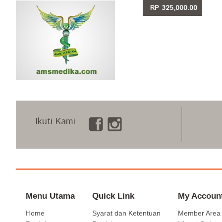
RP 325,000.00
LIHAT
Ikuti Kami
Menu Utama
Quick Link
My Accoun
Home
Syarat dan Ketentuan
Member Area