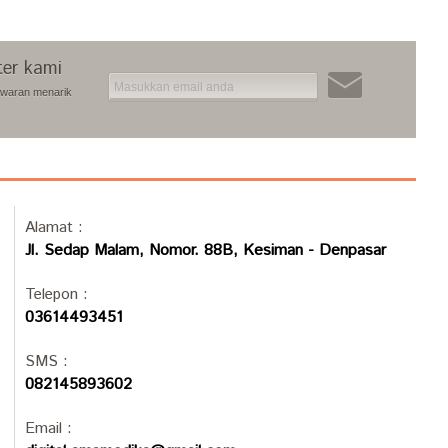
ter kami
awaran menarik
Alamat :
Jl. Sedap Malam, Nomor. 88B, Kesiman - Denpasar
Telepon :
03614493451
SMS :
082145893602
Email :