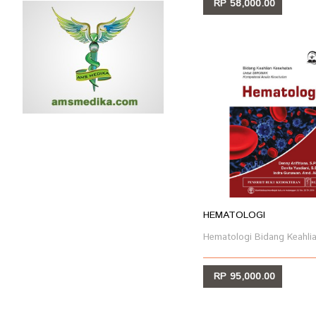
RP 58,000.00
LIHAT
HEMATOLOGI
Hematologi Bidang Keahlian
RP 95,000.00
LIHAT