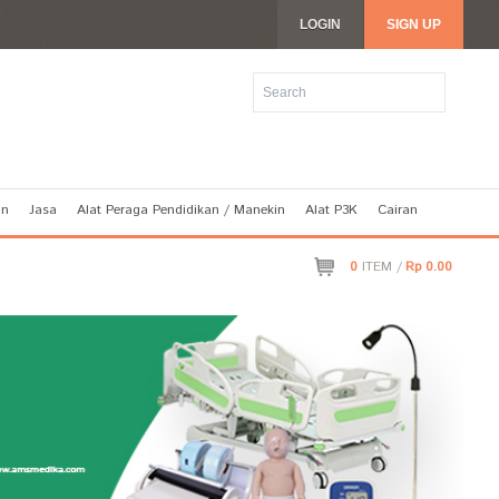
LOGIN
SIGN UP
an
Jasa
Alat Peraga Pendidikan / Manekin
Alat P3K
Cairan
0
ITEM /
Rp 0.00