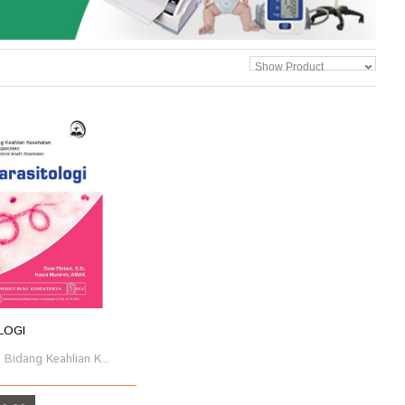
Show Product
LOGI
 Bidang Keahlian K...