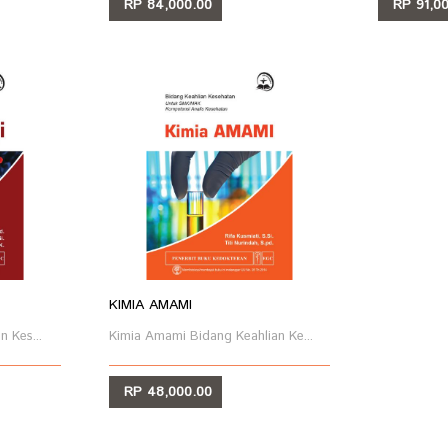
RP 84,000.00
RP 91,00
LIHAT
LIHAT
KIMIA AMAMI
 Kes...
Kimia Amami Bidang Keahlian Ke...
RP 48,000.00
LIHAT