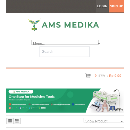
LOGIN
SIGN UP
Menu...
0
ITEM /
Rp 0.00
Show Product