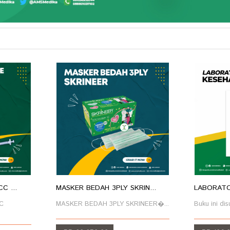
C ...
MASKER BEDAH 3PLY SKRIN...
LABORATO
C
MASKER BEDAH 3PLY SKRINEER⁣�...
Buku ini dis