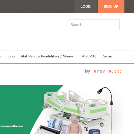
LOGIN
SIGN UP
an
Jasa
Alat Peraga Pendidikan / Manekin
Alat P3K
Cairan
0
ITEM /
Rp 0.00