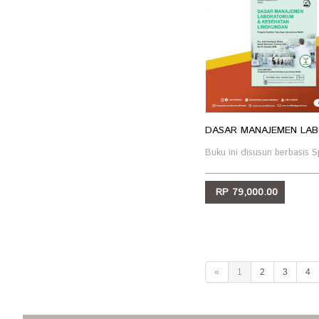
DASAR MANAJEMEN LABO
Buku ini disusun berbasis Sp
RP 79,000.00
LIHAT
«
1
2
3
4