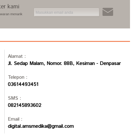
ter kami
awaran menarik
Alamat :
Jl. Sedap Malam, Nomor. 88B, Kesiman - Denpasar
Telepon :
03614493451
SMS :
082145893602
Email :
digital.amsmedika@gmail.com