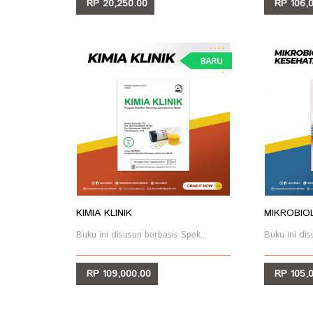
RP 20,250.00
RP 106,0
LIHAT
LIHA
KIMIA KLINIK
MIKROBIO
Buku ini disusun berbasis Spek...
Buku ini dis
RP 109,000.00
RP 105,0
LIHAT
LIHA