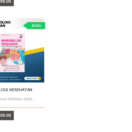
00.00
T
LOGI KESEHATAN
usun berbasis Spek...
00.00
T