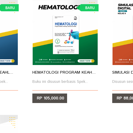
AHL...
HEMATOLOGI PROGRAM KEAH...
SIMULASI 
ek...
Buku ini disusun berbasis Spek...
Disusun sesu
RP 105,000.00
RP 88,0
LIHAT
LIHA