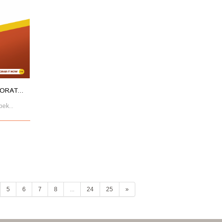
RAT...
ek...
5
6
7
8
...
24
25
»