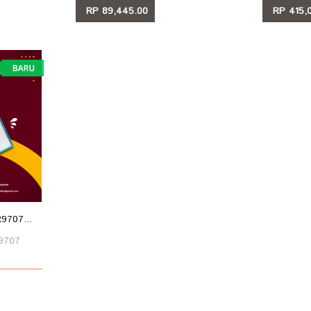
RP 89,445.00
RP 415,
LIHAT
LIHA
707...
9707