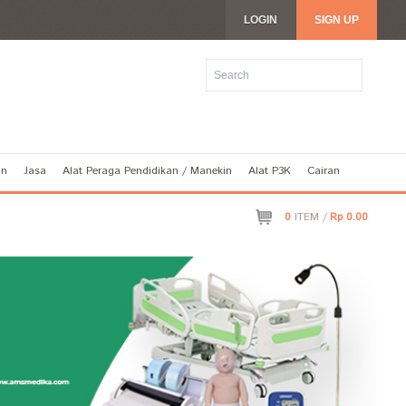
LOGIN
SIGN UP
an
Jasa
Alat Peraga Pendidikan / Manekin
Alat P3K
Cairan
0
ITEM /
Rp 0.00