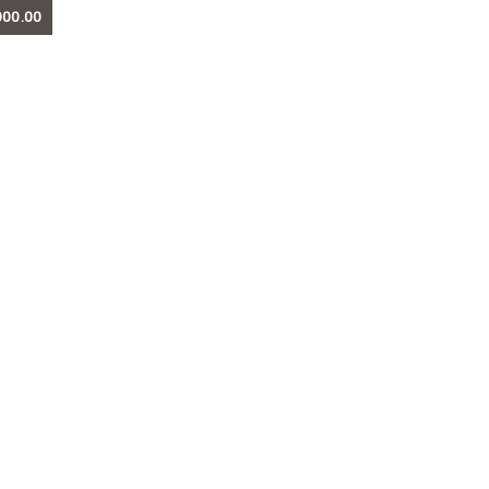
000.00
T