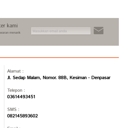
ter kami
awaran menarik
Alamat :
Jl. Sedap Malam, Nomor. 88B, Kesiman - Denpasar
Telepon :
03614493451
SMS :
082145893602