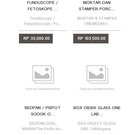
FUNDUSCOPE /
MORTAR DAN
FETOSKOPE ...
STAMPER PORC...
Funduscope /
MORTAR & STAMPER
Funandoscope / Fu...
ONEMEDMor...
RP 33,000.00
RP 103,500.00
LIHAT
LIHAT
BEDPAN / PISPOT
BOX OBJEK GLASS ONE
SODOK O...
LAB...
BEDPAN OVAL
BOX OBJECT GLASS
MARWAThe Perfectio...
ONE LABKeguna...