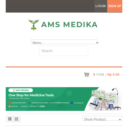
LOGIN
SIGN UP
Menu...
0
ITEM /
Rp 0.00
Show Product