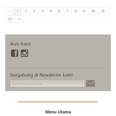
«
1
2
3
4
5
6
7
8
9
10
11
12
»
Ikuti Kami
Bergabung di Newsletter kami
Menu Utama