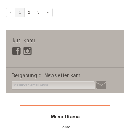
«
1
2
3
»
Ikuti Kami
Bergabung di Newsletter kami
Menu Utama
Home