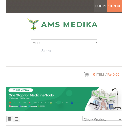
LOGIN
SIGN UP
Menu...
0
ITEM /
Rp 0.00
Show Product