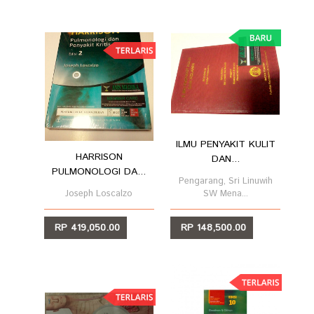
ILMU PENYAKIT KULIT
HARRISON
DAN...
PULMONOLOGI DA...
Pengarang, Sri Linuwih
Joseph Loscalzo
SW Mena...
RP 419,050.00
RP 148,500.00
LIHAT
LIHAT