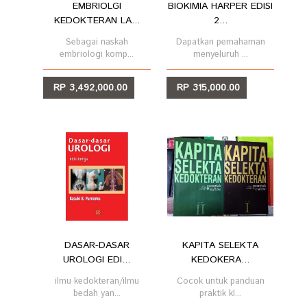
EMBRIOLGI
BIOKIMIA HARPER EDISI
KEDOKTERAN LA...
2...
Sebagai naskah
Dapatkan pemahaman
embriologi komp...
menyeluruh ...
RP 3,492,000.00
RP 315,000.00
LIHAT
LIHAT
DASAR-DASAR
KAPITA SELEKTA
UROLOGI EDI...
KEDOKERA...
ilmu kedokteran/ilmu
Cocok untuk panduan
bedah yan...
praktik kl...