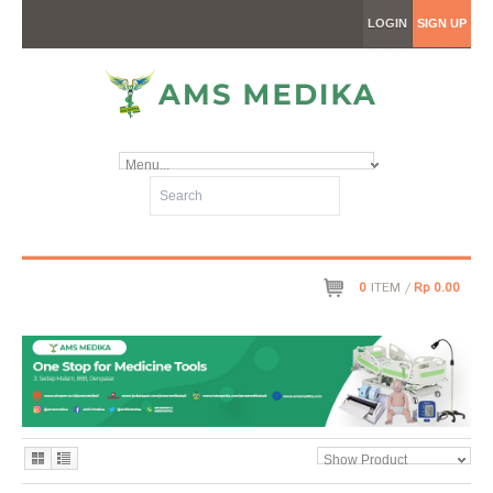
LOGIN
SIGN UP
Menu...
0
ITEM /
Rp 0.00
Show Product