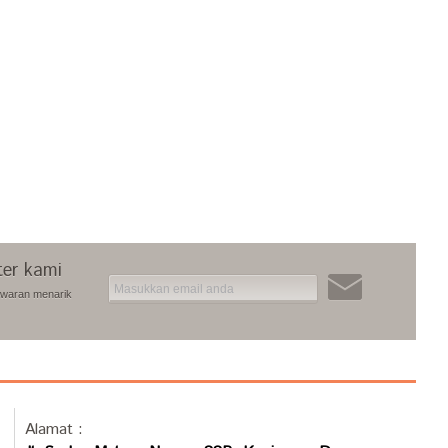
ter kami
awaran menarik
Alamat :