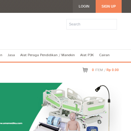
LOGIN
SIGN UP
an
Jasa
Alat Peraga Pendidikan / Manekin
Alat P3K
Cairan
0
ITEM /
Rp 0.00