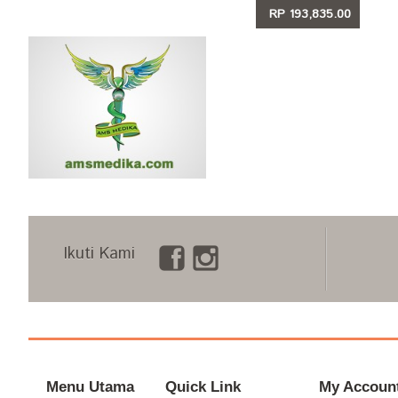
RP 193,835.00
LIHAT
Ikuti Kami
Menu Utama
Quick Link
My Accoun