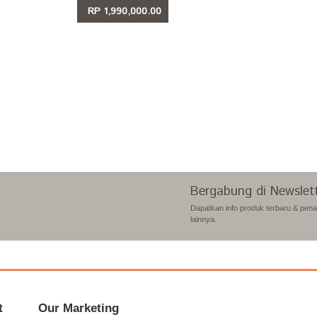
RP 1,990,000.00
LIHAT
Bergabung di Newslet
Dapatkan info produk terbaru & pen
lainnya.
t
Our Marketing